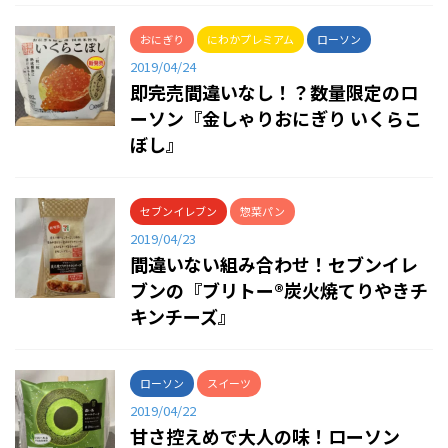
おにぎり
にわかプレミアム
ローソン
2019/04/24
即完売間違いなし！？数量限定のロ
ーソン『金しゃりおにぎり いくらこ
ぼし』
セブンイレブン
惣菜パン
2019/04/23
間違いない組み合わせ！セブンイレ
ブンの『ブリトー®炭火焼てりやきチ
キンチーズ』
ローソン
スイーツ
2019/04/22
甘さ控えめで大人の味！ローソン