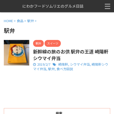
にわかフードソムリエのグルメ日誌
HOME
>
食品
>
駅弁
>
駅弁
駅弁
スイーツ
新幹線の旅のお供 駅弁の王道 崎陽軒
シウマイ弁当
2019/2/7
崎陽軒
,
シウマイ弁当
,
崎陽軒シウ
マイ弁当
,
駅弁
,
食べ方図説
検索