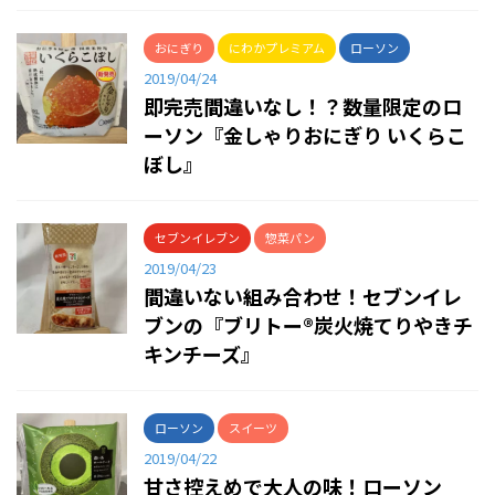
おにぎり
にわかプレミアム
ローソン
2019/04/24
即完売間違いなし！？数量限定のロ
ーソン『金しゃりおにぎり いくらこ
ぼし』
セブンイレブン
惣菜パン
2019/04/23
間違いない組み合わせ！セブンイレ
ブンの『ブリトー®炭火焼てりやきチ
キンチーズ』
ローソン
スイーツ
2019/04/22
甘さ控えめで大人の味！ローソン