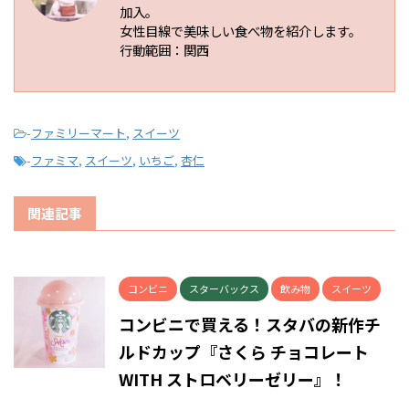
加入。
女性目線で美味しい食べ物を紹介します。
行動範囲：関西
-
ファミリーマート
,
スイーツ
-
ファミマ
,
スイーツ
,
いちご
,
杏仁
関連記事
コンビニ
スターバックス
飲み物
スイーツ
コンビニで買える！スタバの新作チ
ルドカップ『さくら チョコレート
WITH ストロベリーゼリー』！