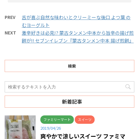
PREV
舌が喜ぶ自然な味わいとクリーミーな後口 よつ葉 の
むヨーグルト
NEXT
激辛好きは必見!? 蒙古タンメン中本から旨辛の揚げ煎
餅が!! セブンイレブン『蒙古タンメン中本 揚げ煎餅』
検索
新着記事
ファミリーマート
スイーツ
2019/04/26
爽やかで涼しいスイーツ ファミマ