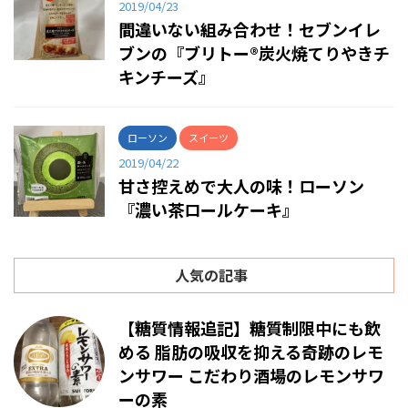
2019/04/23
間違いない組み合わせ！セブンイレ
ブンの『ブリトー®炭火焼てりやきチ
キンチーズ』
ローソン
スイーツ
2019/04/22
甘さ控えめで大人の味！ローソン
『濃い茶ロールケーキ』
人気の記事
【糖質情報追記】糖質制限中にも飲
める 脂肪の吸収を抑える奇跡のレモ
ンサワー こだわり酒場のレモンサワ
ーの素