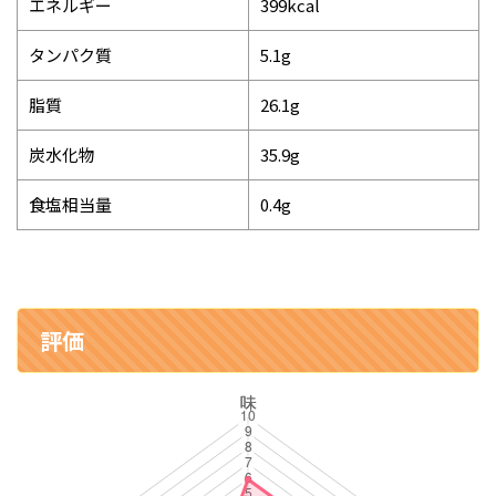
エネルギー
399kcal
タンパク質
5.1g
脂質
26.1g
炭水化物
35.9g
食塩相当量
0.4g
評価