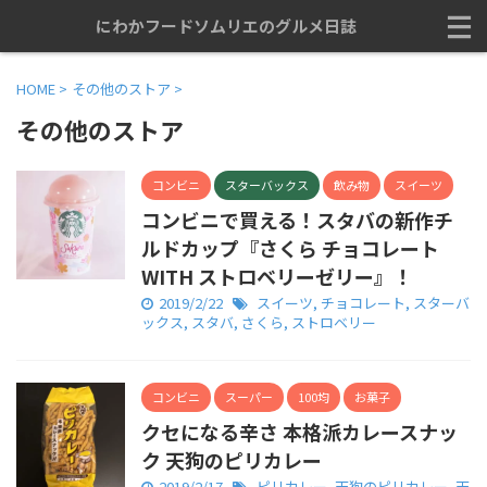
にわかフードソムリエのグルメ日誌
HOME
>
その他のストア
>
その他のストア
コンビニ
スターバックス
飲み物
スイーツ
コンビニで買える！スタバの新作チ
ルドカップ『さくら チョコレート
WITH ストロベリーゼリー』！
2019/2/22
スイーツ
,
チョコレート
,
スターバ
ックス
,
スタバ
,
さくら
,
ストロベリー
コンビニ
スーパー
100均
お菓子
クセになる辛さ 本格派カレースナッ
ク 天狗のピリカレー
2019/2/17
ピリカレー
,
天狗のピリカレー
,
天