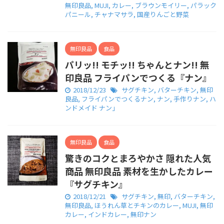
無印良品
,
MUJI
,
カレー
,
ブラウンモイリー
,
パラック
パニール
,
チャナマサラ
,
国産りんごと野菜
無印良品
食品
パリッ!! モチッ!! ちゃんとナン!! 無
印良品 フライパンでつくる『ナン』
2018/12/23
サグチキン
,
バターチキン
,
無印
良品
,
フライパンでつくるナン
,
ナン
,
手作りナン
,
ハ
ンドメイド ナン」
無印良品
食品
驚きのコクとまろやかさ 隠れた人気
商品 無印良品 素材を生かしたカレー
『サグチキン』
2018/12/21
サグチキン
,
無印
,
バターチキン
,
無印良品
,
ほうれん草とチキンのカレー
,
MUJI
,
無印
カレー
,
インドカレー
,
無印ナン