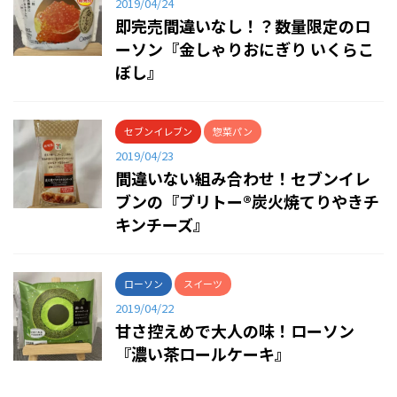
2019/04/24
即完売間違いなし！？数量限定のロ
ーソン『金しゃりおにぎり いくらこ
ぼし』
セブンイレブン
惣菜パン
2019/04/23
間違いない組み合わせ！セブンイレ
ブンの『ブリトー®炭火焼てりやきチ
キンチーズ』
ローソン
スイーツ
2019/04/22
甘さ控えめで大人の味！ローソン
『濃い茶ロールケーキ』