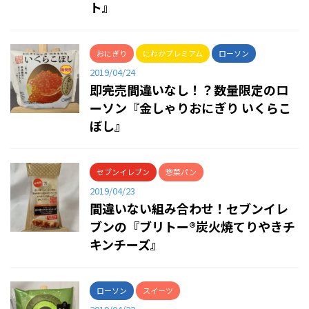
ト』
おにぎり
にわかプレミアム
ローソン
2019/04/24
即完売間違いなし！？数量限定のロ
ーソン『金しゃりおにぎり いくらこ
ぼし』
セブンイレブン
惣菜パン
2019/04/23
間違いない組み合わせ！セブンイレ
ブンの『ブリトー®炭火焼てりやきチ
キンチーズ』
ローソン
スイーツ