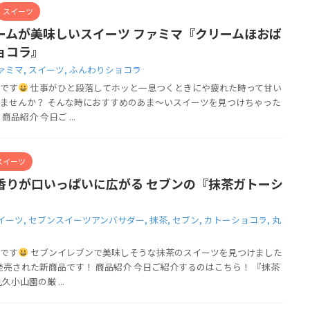
スイーツ
ームが美味しいスイーツ ファミマ『クリームほおば
ョコラ』
ァミマ
,
スイーツ
,
ふんわりショコラ
です
仕事がひと段落してホッと一息つくときにや疲れた時って甘い
ませんか？ そんな時におすすめのあま～いスイーツを見つけちゃった
品紹介 今日ご ...
スイーツ
香りが口いっぱいに広がる セブンの『抹茶ガトーシ
イーツ
,
セブンスイーツアンバサダー
,
抹茶
,
セブン
,
カトーショコラ
,
丸
です
セブンイレブンで美味しそうな抹茶のスイーツを見つけました
売された新商品です！ 商品紹介 今日ご紹介するのはこちら！ 『抹茶
小山園の厳 ...