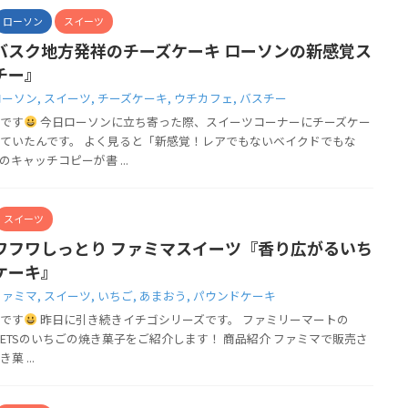
ローソン
スイーツ
バスク地方発祥のチーズケーキ ローソンの新感覚ス
チー』
ローソン
,
スイーツ
,
チーズケーキ
,
ウチカフェ
,
バスチー
です
今日ローソンに立ち寄った際、スイーツコーナーにチーズケー
ていたんです。 よく見ると「新感覚！レアでもないベイクドでもな
キャッチコピーが書 ...
スイーツ
ワフワしっとり ファミマスイーツ『香り広がるいち
ケーキ』
ファミマ
,
スイーツ
,
いちご
,
あまおう
,
パウンドケーキ
です
昨日に引き続きイチゴシリーズです。 ファミリーマートの
＆SWEETSのいちごの焼き菓子をご紹介します！ 商品紹介 ファミマで販売さ
 ...