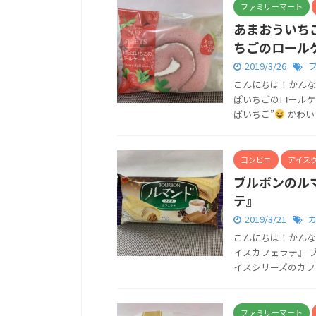
ファミリーマート
あまおういち
ちごのロール
2019/3/26
こんにちは！かんな
ぱいちごのロールケ
ぱいちご”
かわいい
コンビニ
アイス
ブルボンのル
テ』
2019/3/21
こんにちは！かんな
イスカフェラテ』 
イスシリーズのカフェラ
ファミリーマート