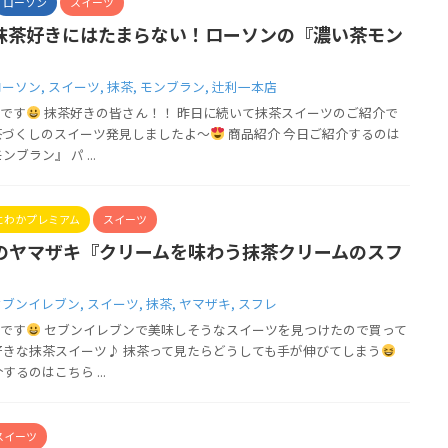
ローソン
スイーツ
抹茶好きにはたまらない！ローソンの『濃い茶モン
ローソン
,
スイーツ
,
抹茶
,
モンブラン
,
辻利一本店
です
抹茶好きの皆さん！！ 昨日に続いて抹茶スイーツのご紹介で
茶づくしのスイーツ発見しましたよ～
商品紹介 今日ご紹介するのは
ブラン』 パ ...
にわかプレミアム
スイーツ
のヤマザキ『クリームを味わう抹茶クリームのスフ
セブンイレブン
,
スイーツ
,
抹茶
,
ヤマザキ
,
スフレ
です
セブンイレブンで美味しそうなスイーツを見つけたので買って
好きな抹茶スイーツ♪ 抹茶って見たらどうしても手が伸びてしまう
るのはこちら ...
スイーツ