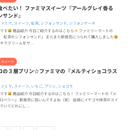
食べたい！ ファミマスイーツ『アールグレイ香る
ンサンド』
ファミマ
,
スイーツ
,
紅茶
,
シフォンサンド
,
シフォンケーキ
です
商品紹介 今日ご紹介するのはこちら
ファミリーマートの
 紅茶のシフォンサンド』 またまた新発売につられて購入しました
でクリームをサ ...
スイーツ
コの３層プリン☆ファミマの『メルティショコラス
ファミマ
,
スイーツ
,
いちご
,
プリン
,
ショコラ
です
商品紹介 今日紹介するのはこちら！ ファミリーマートの『メ
ロベリー』 新発売に弱いんですよね（笑） 店頭にイチゴや抹茶のスイ
いてどれにし ...