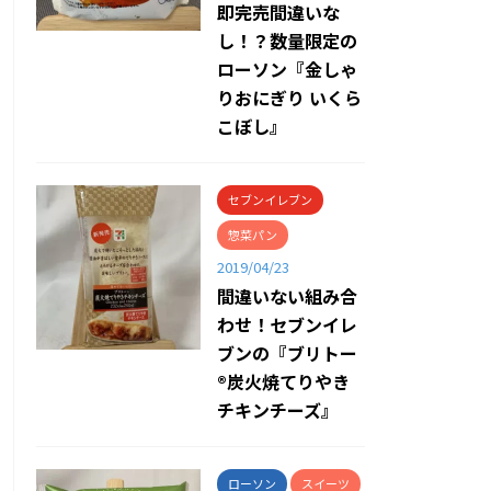
即完売間違いな
し！？数量限定の
ローソン『金しゃ
りおにぎり いくら
こぼし』
セブンイレブン
惣菜パン
2019/04/23
間違いない組み合
わせ！セブンイレ
ブンの『ブリトー
®炭火焼てりやき
チキンチーズ』
ローソン
スイーツ