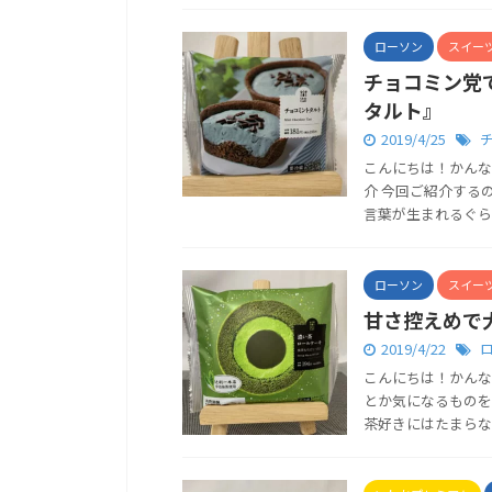
ローソン
スイー
チョコミン党
タルト』
2019/4/25
こんにちは！かんな
介 今回ご紹介する
言葉が生まれるぐらい
ローソン
スイー
甘さ控えめで
2019/4/22
こんにちは！かんな
とか気になるものを
茶好きにはたまらない