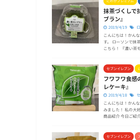
にわかプレミアム
抹茶づくしで
ブラン』
2019/4/19
こんにちは！かんな
す。 ローソンで抹
こちら！ 『濃い茶モン
セブンイレブン
フワフワ食感
レケーキ』
2019/4/18
こんにちは！かんな
みました！ 私の大
商品紹介 今日ご紹介す
セブンイレブン