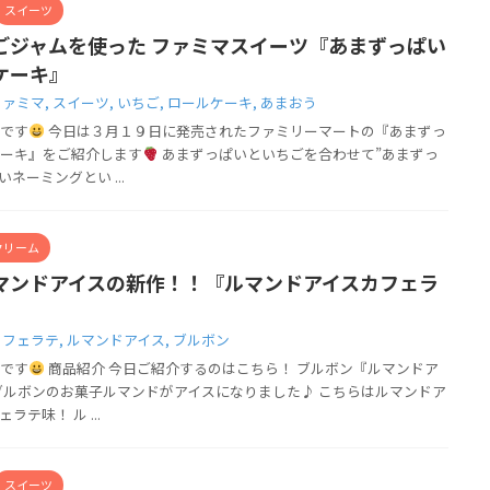
スイーツ
ごジャムを使った ファミマスイーツ『あまずっぱい
ケーキ』
ファミマ
,
スイーツ
,
いちご
,
ロールケーキ
,
あまおう
です
今日は３月１９日に発売されたファミリーマートの『あまずっ
ーキ』をご紹介します
あまずっぱいといちごを合わせて”あまずっ
ネーミングとい ...
クリーム
マンドアイスの新作！！『ルマンドアイスカフェラ
カフェラテ
,
ルマンドアイス
,
ブルボン
です
商品紹介 今日ご紹介するのはこちら！ ブルボン『ルマンドア
ブルボンのお菓子ルマンドがアイスになりました♪ こちらはルマンドア
テ味！ ル ...
スイーツ