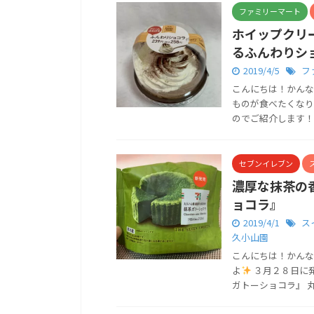
ファミリーマート
ホイップクリ
るふんわりシ
2019/4/5
フ
こんにちは！かんな
ものが食べたくなり
のでご紹介します！ 商
セブンイレブン
濃厚な抹茶の
ョコラ』
2019/4/1
ス
久小山園
こんにちは！かんな
よ
３月２８日に発
ガトーショコラ』 丸久