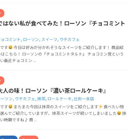
ツ
ではない私が食べてみた！ローソン『チョコミント
チョコミント
,
ローソン
,
スイーツ
,
ウチカフェ
です
今日は好みが分かれそうなスイーツをご紹介します！ 商品紹
のはこちら！ ローソンの『チョコミントタルト』 チョコミン党という
最近チョコミン ...
ツ
大人の味！ローソン『濃い茶ロールケーキ』
ローソン
,
ウチカフェ
,
抹茶
,
ロールケーキ
,
辻利一本店
です
またまた今回は抹茶のスイーツをご紹介します
食べたい物
選んでご紹介していますが、抹茶スイーツが続いてしまいました
抹
時期ですね♪ 商 ...