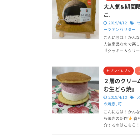
大人気&期間
こ』
2019/4/12
ーツアンバサダー
こんにちは！かんな
人気商品なので楽し
『クッキー＆クリームも
セブンイレブン
２層のクリー
む生どら焼』
2019/4/10
ら焼き
,
苺
こんにちは！かんな
ら焼きの新作
春
介するのはこちら！ 『