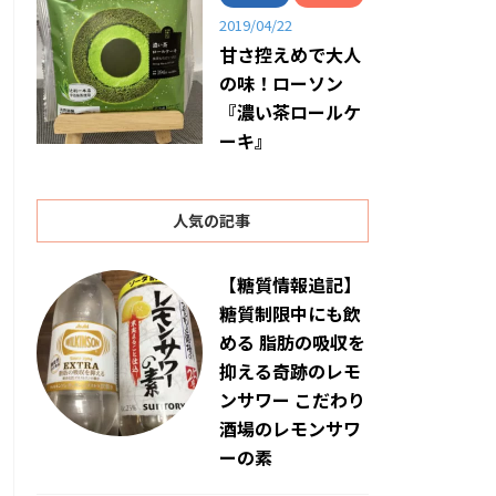
2019/04/22
甘さ控えめで大人
の味！ローソン
『濃い茶ロールケ
ーキ』
人気の記事
【糖質情報追記】
糖質制限中にも飲
める 脂肪の吸収を
抑える奇跡のレモ
ンサワー こだわり
酒場のレモンサワ
ーの素