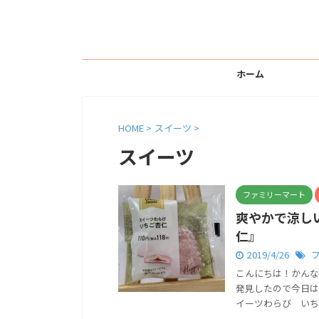
ホーム
HOME
>
スイーツ
>
スイーツ
ファミリーマート
爽やかで涼し
仁』
2019/4/26
こんにちは！かんな
発見したので今日は
イーツわらび いちご杏