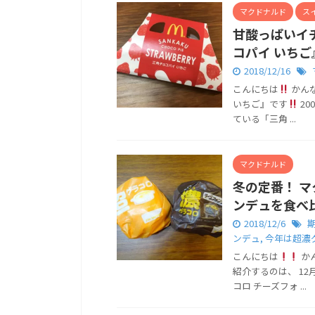
マクドナルド
ス
甘酸っぱいイ
コパイ いちご
2018/12/16
こんにちは
かん
いちご』です
2
ている「三角 ...
マクドナルド
冬の定番！ 
ンデュを食べ
2018/12/6
ンデュ
,
今年は超濃
こんにちは
か
紹介するのは、 1
コロ チーズフォ ...