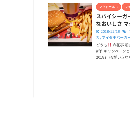
マクドナルド
フ
スパイシーガ
なおいしさ マ
2018/11/19
カ
,
アイダホバーガー
どうも
六花亭 畑
新作キャンペーンと
2018」 FGがいきな