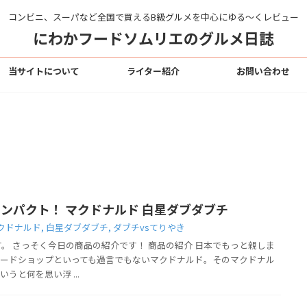
コンビニ、スーパなど全国で買えるB級グルメを中心にゆる〜くレビュー
にわかフードソムリエのグルメ日誌
当サイトについて
ライター紹介
お問い合わせ
ンパクト！ マクドナルド 白星ダブダブチ
クドナルド
,
白星ダブダブチ
,
ダブチvsてりやき
す。 さっそく今日の商品の紹介です！ 商品の紹介 日本でもっと親しま
ードショップといっても過言でもないマクドナルド。そのマクドナル
うと何を思い浮 ...