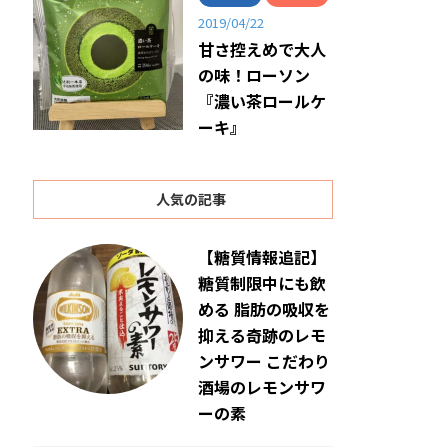
2019/04/22
甘さ控えめで大人
の味！ローソン
『濃い茶ロールケ
ーキ』
人気の記事
【糖質情報追記】
糖質制限中にも飲
める 脂肪の吸収を
抑える奇跡のレモ
ンサワー こだわり
酒場のレモンサワ
ーの素