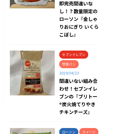
即完売間違いな
し！？数量限定の
ローソン『金しゃ
りおにぎり いくら
こぼし』
セブンイレブン
惣菜パン
2019/04/23
間違いない組み合
わせ！セブンイレ
ブンの『ブリトー
®炭火焼てりやき
チキンチーズ』
ローソン
スイーツ