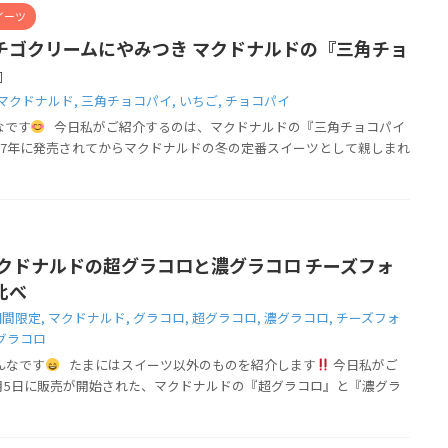
イーツ
チゴクリームにやみつき マクドナルドの『三角チョ
』
マクドナルド
,
三角チョコパイ
,
いちご
,
チョコパイ
なです
今日私がご紹介するのは、マクドナルドの『三角チョコパイ
007年に発売されてからマクドナルドの冬の定番スイーツとして親しまれ
マクドナルドの超グラコロと濃グラコロ チーズフォ
比べ
期間限定
,
マクドナルド
,
グラコロ
,
超グラコロ
,
濃グラコロ
,
チーズフォ
グラコロ
んなです
たまにはスイーツ以外のものを紹介します
今日私がご
2月5日に販売が開始された、マクドナルドの『超グラコロ』と『濃グラ