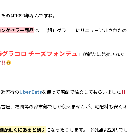
たのは1993年なんですね。
ロングセラー商品
で、「超」グラコロにリニューアルされたの
濃グラコロ チーズフォンデュ
」が新たに発売された
す
最近流行の
Uber Eats
を使って宅配で注文してもらいました
名古屋、福岡等の都市部でしか使えませんが、宅配料も安くオ
舗が近くにあると割引
になったりします。（今回は220円でし