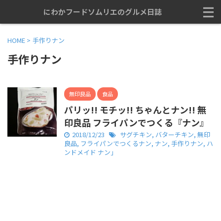
にわかフードソムリエのグルメ日誌
HOME
>
手作りナン
手作りナン
無印良品
食品
パリッ!! モチッ!! ちゃんとナン!! 無
印良品 フライパンでつくる『ナン』
2018/12/23
サグチキン
,
バターチキン
,
無印
良品
,
フライパンでつくるナン
,
ナン
,
手作りナン
,
ハ
ンドメイド ナン」