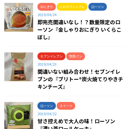
おにぎり
にわかプレミアム
ローソン
2019/04/24
即完売間違いなし！？数量限定のロ
ーソン『金しゃりおにぎり いくらこ
ぼし』
セブンイレブン
惣菜パン
2019/04/23
間違いない組み合わせ！セブンイレ
ブンの『ブリトー®炭火焼てりやきチ
キンチーズ』
ローソン
スイーツ
2019/04/22
甘さ控えめで大人の味！ローソン
『濃い茶ロールケーキ』