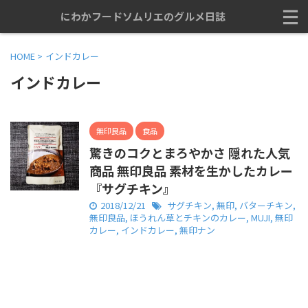
にわかフードソムリエのグルメ日誌
HOME
>
インドカレー
インドカレー
無印良品
食品
驚きのコクとまろやかさ 隠れた人気
商品 無印良品 素材を生かしたカレー
『サグチキン』
2018/12/21
サグチキン
,
無印
,
バターチキン
,
無印良品
,
ほうれん草とチキンのカレー
,
MUJI
,
無印
カレー
,
インドカレー
,
無印ナン