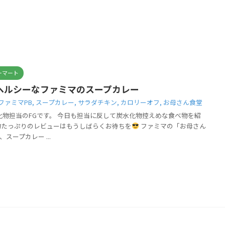
ーマート
ヘルシーなファミマのスープカレー
ファミマPB
,
スープカレー
,
サラダチキン
,
カロリーオフ
,
お母さん食堂
化物担当のFGです。 今日も担当に反して炭水化物控えめな食べ物を紹
物たっぷりのレビューはもうしばらくお待ちを
ファミマの「お母さん
スープカレー ...