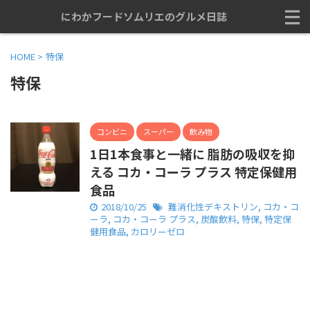
にわかフードソムリエのグルメ日誌
HOME
>
特保
特保
コンビニ
スーパー
飲み物
1日1本食事と一緒に 脂肪の吸収を抑
える コカ・コーラ プラス 特定保健用
食品
2018/10/25
難消化性デキストリン
,
コカ・コ
ーラ
,
コカ・コーラ プラス
,
炭酸飲料
,
特保
,
特定保
健用食品
,
カロリーゼロ