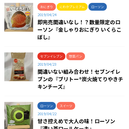
おにぎり
にわかプレミアム
ローソン
2019/04/24
即完売間違いなし！？数量限定のロ
ーソン『金しゃりおにぎり いくらこ
ぼし』
セブンイレブン
惣菜パン
2019/04/23
間違いない組み合わせ！セブンイレ
ブンの『ブリトー®炭火焼てりやきチ
キンチーズ』
ローソン
スイーツ
2019/04/22
甘さ控えめで大人の味！ローソン
『濃い茶ロールケーキ』