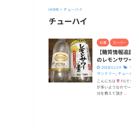
HOME
>
チューハイ
チューハイ
お酒
スーパー
【糖質情報追
のレモンサワ
2018/11/14
サントリー
,
チュー
こんにちは
FGで
が多いようなので一
分を教えて頂き ...