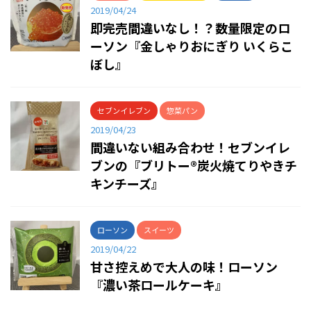
2019/04/24
即完売間違いなし！？数量限定のロ
ーソン『金しゃりおにぎり いくらこ
ぼし』
セブンイレブン
惣菜パン
2019/04/23
間違いない組み合わせ！セブンイレ
ブンの『ブリトー®炭火焼てりやきチ
キンチーズ』
ローソン
スイーツ
2019/04/22
甘さ控えめで大人の味！ローソン
『濃い茶ロールケーキ』