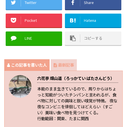
Twitter
Share
Pocket
Hatena
LINE
コピーする
この記事を書いた人
最新記事
六花亭 畑山道（ろっかてい ばたさんどう）
本能のまま生きているので、周りからはちょ
っと知能がついたチンパンと言われるが、食
べ物に対しての興味と鋭い嗅覚が特徴。 夜な
夜なコンビニを徘徊してはどえらい（すご
い）美味い食べ物を見つけてくる。
行動範囲：関東、たまに関西