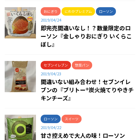
おにぎり
にわかプレミアム
ローソン
2019/04/24
即完売間違いなし！？数量限定のロ
ーソン『金しゃりおにぎり いくらこ
ぼし』
セブンイレブン
惣菜パン
2019/04/23
間違いない組み合わせ！セブンイレ
ブンの『ブリトー®炭火焼てりやきチ
キンチーズ』
ローソン
スイーツ
2019/04/22
甘さ控えめで大人の味！ローソン