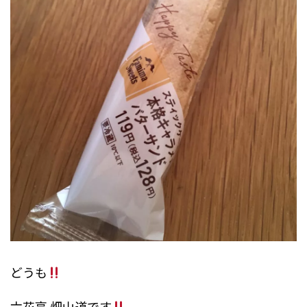
どうも
六花亭 畑山道です