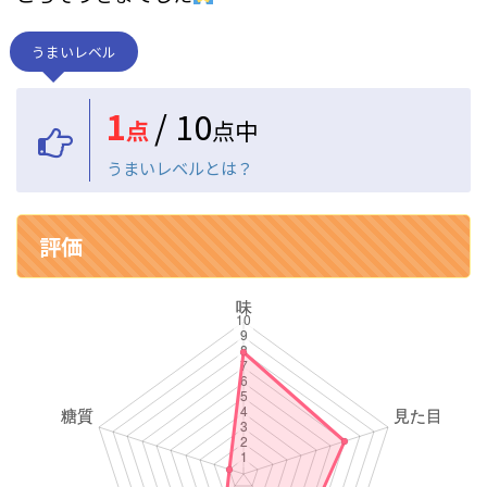
うまいレベル
1
/ 10
点
点中
うまいレベルとは？
評価