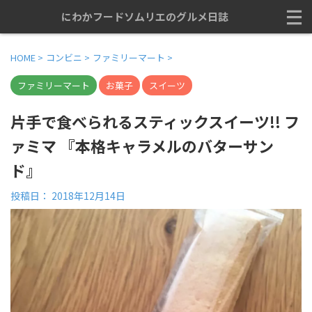
にわかフードソムリエのグルメ日誌
HOME
>
コンビニ
>
ファミリーマート
>
ファミリーマート
お菓子
スイーツ
片手で食べられるスティックスイーツ!! フ
ァミマ 『本格キャラメルのバターサン
ド』
投稿日：
2018年12月14日