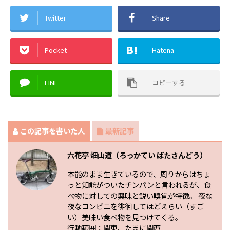
Twitter
Share
Pocket
Hatena
LINE
コピーする
この記事を書いた人
最新記事
六花亭 畑山道（ろっかてい ばたさんどう）
本能のまま生きているので、周りからはちょ
っと知能がついたチンパンと言われるが、食
べ物に対しての興味と鋭い嗅覚が特徴。 夜な
夜なコンビニを徘徊してはどえらい（すご
い）美味い食べ物を見つけてくる。
行動範囲：関東、たまに関西