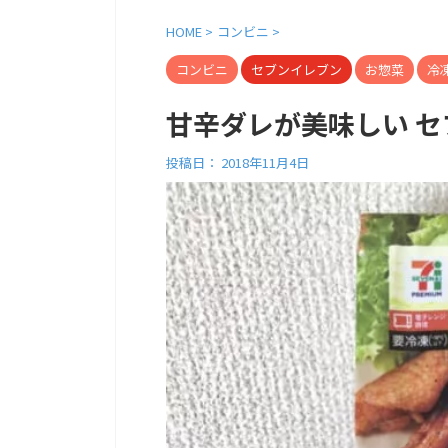
HOME
>
コンビニ
>
コンビニ
セブンイレブン
お惣菜
冷
甘辛ダレが美味しい セ
投稿日：
2018年11月4日