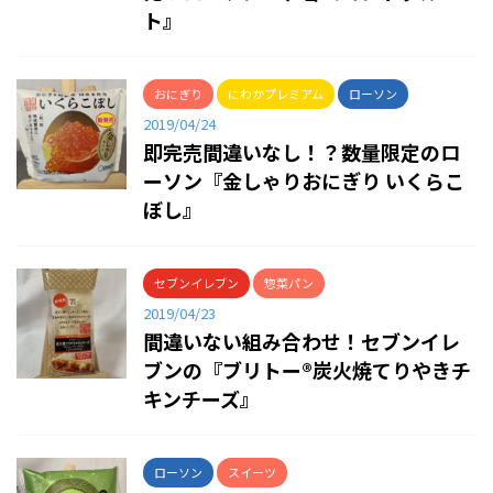
ト』
おにぎり
にわかプレミアム
ローソン
2019/04/24
即完売間違いなし！？数量限定のロ
ーソン『金しゃりおにぎり いくらこ
ぼし』
セブンイレブン
惣菜パン
2019/04/23
間違いない組み合わせ！セブンイレ
ブンの『ブリトー®炭火焼てりやきチ
キンチーズ』
ローソン
スイーツ