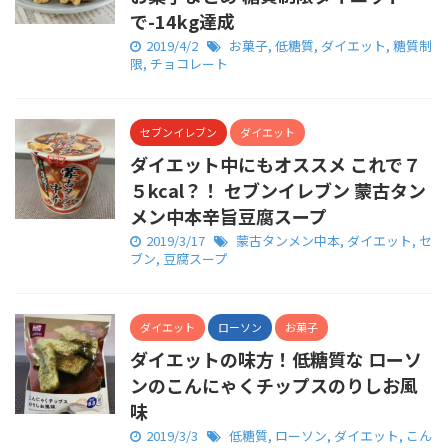
で-14kg達成
2019/4/2
お菓子
,
低糖質
,
ダイエット
,
糖質制
限
,
チョコレート
セブンイレブン
ダイエット
ダイエット中にもオススメ これで７
５kcal？！ セブンイレブン 蒙古タン
メン中本辛旨豆腐スープ
2019/3/17
蒙古タンメン中本
,
ダイエット
,
セ
ブン
,
豆腐スープ
ダイエット
ローソン
お菓子
ダイエットの味方！低糖質な ローソ
ンのこんにゃくチップスのりしお風
味
2019/3/3
低糖質
,
ローソン
,
ダイエット
,
こん