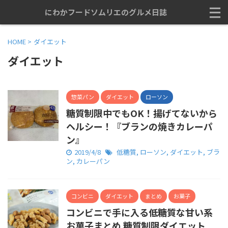
にわかフードソムリエのグルメ日誌
HOME
>
ダイエット
ダイエット
惣菜パン
ダイエット
ローソン
糖質制限中でもOK！揚げてないから
ヘルシー！『ブランの焼きカレーパ
ン』
2019/4/8
低糖質
,
ローソン
,
ダイエット
,
ブラ
ン
,
カレーパン
コンビニ
ダイエット
まとめ
お菓子
コンビニで手に入る低糖質な甘い系
お菓子まとめ 糖質制限ダイエット