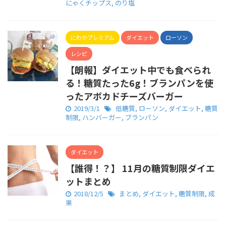
にゃくチップス
,
のり塩
にわかプレミアム
ダイエット
ローソン
レシピ
【朗報】ダイエット中でも食べられ
る！糖質たった6g！ブランパンを使
ったアボカドチーズバーガー
2019/3/1
低糖質
,
ローソン
,
ダイエット
,
糖質
制限
,
ハンバーガー
,
ブランパン
ダイエット
【誰得！？】 11月の糖質制限ダイエ
ットまとめ
2018/12/5
まとめ
,
ダイエット
,
糖質制限
,
成
果