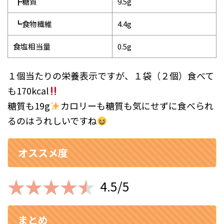
┣糖質
9.5g
┗食物繊維
4.4g
食塩相当量
0.5g
１個当たりの栄養表示ですが、１袋（２個）食べて
も170kcal
糖質も19g
カロリーも糖質も気にせずに食べられ
るのはうれしいですね
オススメ度
4.5/5
まとめ