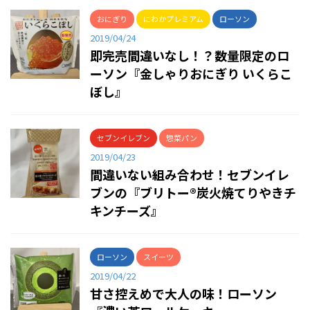
おにぎり
にわかプレミアム
ローソン
2019/04/24
即完売間違いなし！？数量限定のロ
ーソン『金しゃりおにぎり いくらこ
ぼし』
セブンイレブン
惣菜パン
2019/04/23
間違いない組み合わせ！セブンイレ
ブンの『ブリトー®炭火焼てりやきチ
キンチーズ』
ローソン
スイーツ
2019/04/22
甘さ控えめで大人の味！ローソン