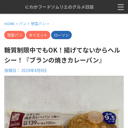
にわかフードソムリエのグルメ日誌
HOME
>
パン
>
惣菜パン
>
惣菜パン
ダイエット
ローソン
糖質制限中でもOK！揚げてないからヘル
シー！『ブランの焼きカレーパン』
投稿日：
2019年4月8日