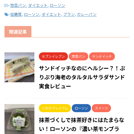
-
惣菜パン
,
ダイエット
,
ローソン
-
低糖質
,
ローソン
,
ダイエット
,
ブラン
,
カレーパン
関連記事
セブンイレブン
惣菜パン
サンドイッチ
サンドイッチなのにヘルシー？！ぷ
りぷり海老のタルタルサラダサンド
実食レビュー
にわかプレミアム
ローソン
スイーツ
抹茶づくしで抹茶好きにはたまらな
い！ローソンの『濃い茶モンブラ