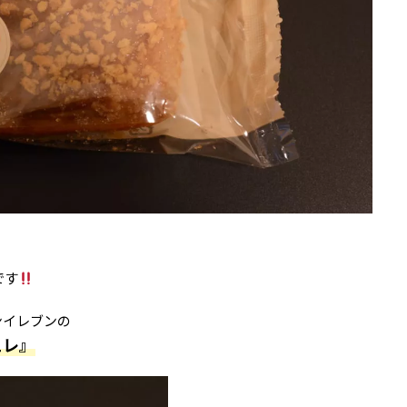
です
ンイレブンの
ュレ』