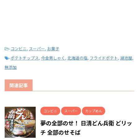
-
コンビニ
,
スーパー
,
お菓子
-
ポテトチップス
,
今金男しゃく
,
北海道の塩
,
フライドポテト
,
湖池屋
,
無添加
関連記事
コンビニ
スーパー
カップめん
夢の全部のせ！ 日清どん兵衛 どリッ
チ 全部のせそば