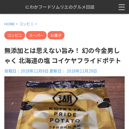
にわかフードソムリエのグルメ日誌
HOME
>
コンビニ
>
コンビニ
スーパー
お菓子
無添加とは思えない旨み！ 幻の今金男し
ゃく 北海道の塩 コイケヤフライドポテト
投稿日：2018年11月9日 更新日：
2018年11月29日