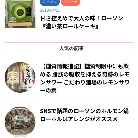
ローソン
スイーツ
2019/04/22
甘さ控えめで大人の味！ローソン
『濃い茶ロールケーキ』
人気の記事
【糖質情報追記】糖質制限中にも飲
める 脂肪の吸収を抑える奇跡のレモ
ンサワー こだわり酒場のレモンサワ
ーの素
SNSで話題のローソンのホルモン鍋
ローホルはアレンジがオススメ